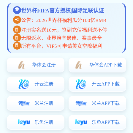
中国足球决赛失利并非终点安东尼奥肩负两大重任重振球队士气
2026-08-01
帕金斯强调米切尔需展现领袖气质以打破与哈登的相互谦让局面
2026-07-31
诺维茨基赞华子比赛前八分钟祝贺对手展现体育精神
2026-07-30
何超解围失误致失球李新翔破门助海港与河南战平1比1
2026-07-29
14号秀施泰因巴赫兴奋加盟NBA表达对夏洛特的热爱与期待
2026-07-28
穆里尼奥重返皇马传闻再起门德斯客户M费和维蒂尼亚成焦点
2026-07-27
海港新赛季球衣设计灵感来源几何图形的独特拼接艺术
2026-07-26
媒体人称洛瑞已成为一城一人其巅峰时光深深烙印猛龙历史
2026-07-25
姆巴佩回忆童年看齐达内头槌马特拉齐的趣事认为那是娱乐表演
2026-07-24
鲁媒建议泰山队尽快确定理想中场外援并展开积极接洽
2026-07-23
山西男篮于米提左足骨折手术成功预计康复需八至十二周
2026-07-21