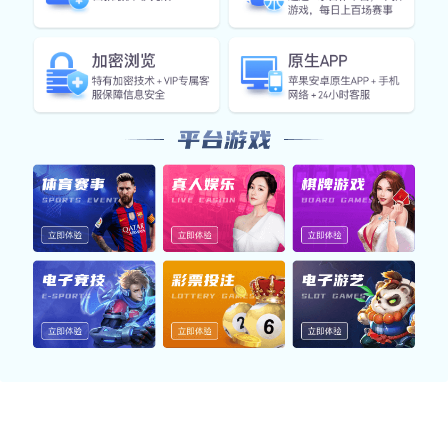
五大核心功能 · 场景整
合
从赛事直播到多端互动，构建宝威官网生态闭环
体育赛事直播
同步覆盖全球重要赛事，配备高清信号源与
多语言解说选项。用户可通过宝威官网-宝
威(中国)一站式服务官网平台轻松找到关注